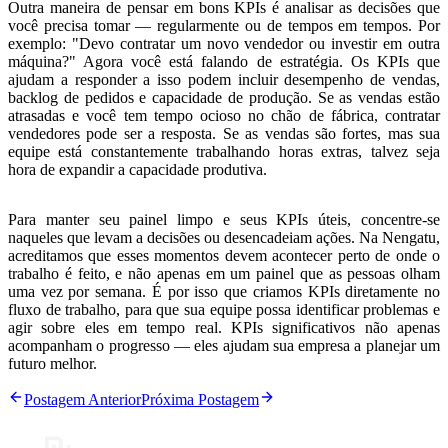
Outra maneira de pensar
em bons KPIs é analisar as decisões que
você precisa tomar — regularmente ou de tempos em tempos
. Por
exemplo: "Devo contratar um novo vendedor ou investir em outra
máquina?" Agora você está falando de estratégia. Os KPIs que
ajudam a responder a isso podem incluir desempenho de vendas,
backlog de pedidos e capacidade de produção. Se as vendas estão
atrasadas e você tem tempo ocioso no chão de fábrica, contratar
vendedores pode ser a resposta. Se as vendas são fortes, mas sua
equipe está constantemente trabalhando horas extras, talvez seja
hora de expandir a capacidade produtiva.
Para manter seu painel limpo e seus KPIs úteis, concentre-se
naqueles que levam a decisões ou desencadeiam ações. Na Nengatu,
acreditamos que esses momentos devem acontecer perto de onde o
trabalho é feito, e não apenas em um painel que as pessoas olham
uma vez por semana. É por isso que
criamos KPIs diretamente no
fluxo de trabalho
, para que sua equipe possa identificar problemas e
agir sobre eles em tempo real. KPIs significativos não apenas
acompanham o progresso — eles ajudam sua empresa a planejar um
futuro melhor.
Postagem Anterior
Próxima Postagem